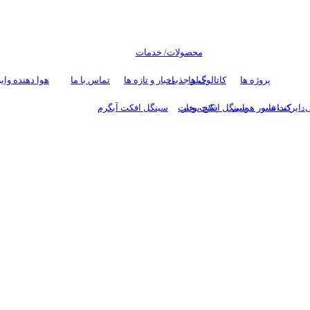
محصولات/ خدمات
پروژه ها
کاتالوگ ها
چیلر جذبی
اخبار و تازه ها
تماس با ما
هوا دهنده وای
ی
دایرکت فایر
کندانسور هوایی
سینگل افکت بخار
پکیج یونیت
سینگل افکت آبگرم