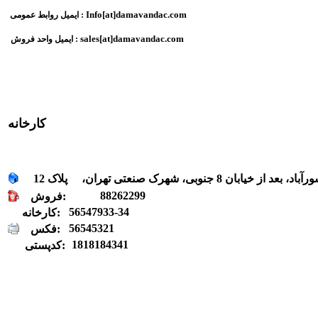
Info[at]damavandac.com
ایمیل روابط عمومی :
sales
[at]
damavandac.com
ایمیل واحد فروش :
کارخانه
88262299
فروش:
56547933-34
کارخانه:
56545321
فکس:
1818184341
کدپستی: