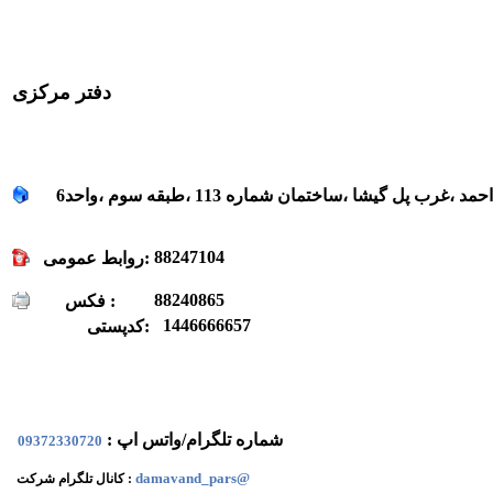
دفتر مرکزی
رب پل گيشا ،ساختمان شماره 113 ،طبقه سوم ،واحد6
88247104
روابط عمومی:
88240865
فکس :
1446666657
کدپستی:
شماره تلگرام/واتس اپ :
09372330720
damavand_pars@
کانال تلگرام شرکت :