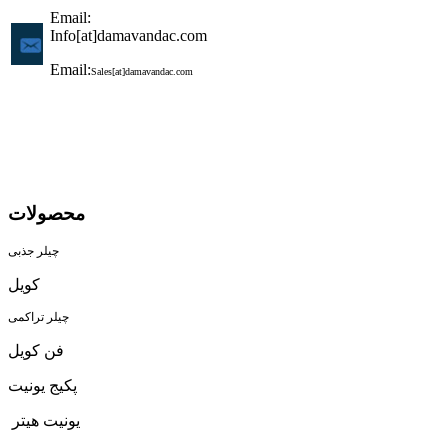
Email:
Info[at]damavandac.com
Email:
Sales[at]damavandac.com
محصولات
چیلر جذبی
کویل
چیلر تراکمی
فن کویل
پکیج یونیت
یونیت هیتر